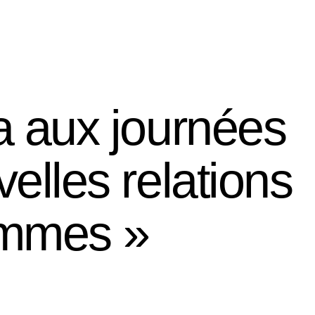
FR
EN
Credo editions
Intranet
a aux journées
elles relations
emmes »