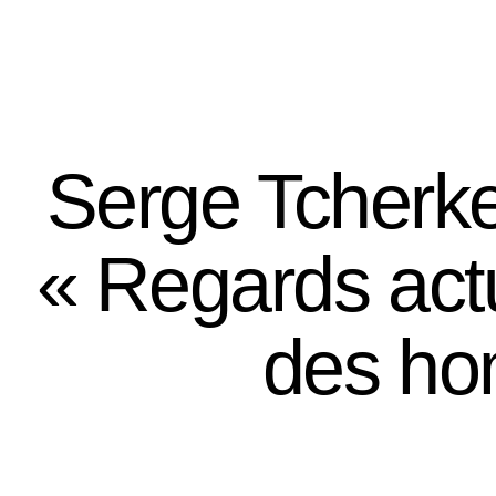
CREDO
Les séminaires
Serge Tcherke
« Regards actu
des ho