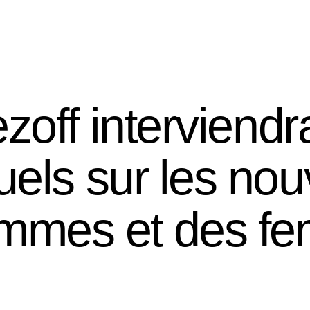
Research
Lessons
Documentation and archives
zoff interviendr
els sur les nouv
mmes et des f