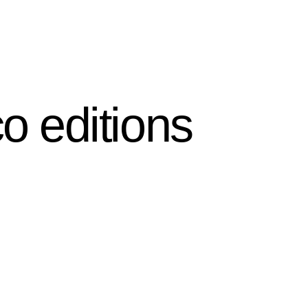
Research
Lessons
Documentation and archives
o editions