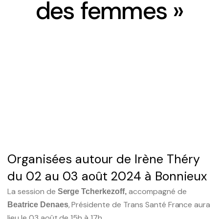
des femmes »
Le séminaire EHESS/CREDO
Séminaires précédents
Les axes scientifiques
Publications scientifiques
Colloques et journées d’études
Médiation scientifique
Organisées autour de Irène Théry
du 02 au 03 août 2024 à Bonnieux
Interventions extérieures
La session de
accompagné de
Serge Tcherkezoff,
Programmes collaboratifs
, Présidente de Trans Santé France aura
Beatrice Denaes
lieu le 03 août de 15h à 17h