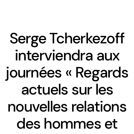
Serge Tcherkezoff
Présentation
interviendra aux
Equipe
journées « Regards
Contact et accueil
actuels sur les
Comité d’Ethique
nouvelles relations
Le planning des séminaires 2025-2026
des hommes et
Le séminaire du CREDO