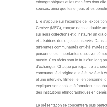
ethnographiques et les manières dont ell
sources, ainsi que les enjeux et les bénéf
Elle s’appuie sur l’exemple de l’expositi
Genève (MEG), conçue dans la double ambi
sur leurs collections et d’instaurer un di
et créatrices des objets conservés. Dans 
différentes communautés ont été invitées p
personnelles, importantes et souvent émouv
musée. Ces récits sont le fruit d’un long pr
d’échanges. Chaque participant-e a choisi
communauté d’origine et a été invité-e à é
et une interview filmée, le lien personnel qu
expliquer son choix et à formuler un souhai
des institutions ethnographiques en généra
La présentation se concentrera plus partic