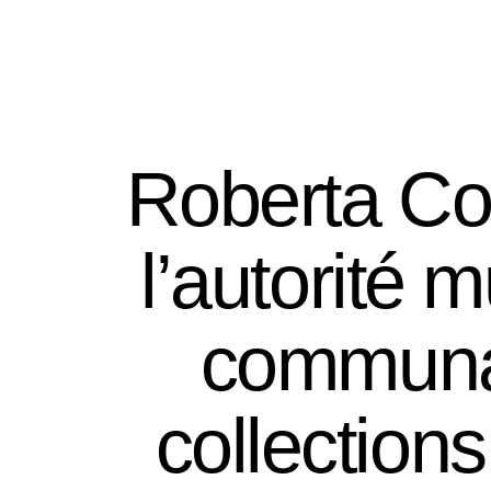
CREDO
Les séminaires
Roberta Co
l’autorité 
communau
collectio