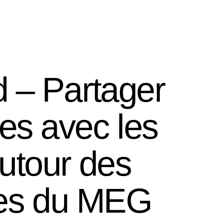
FR
EN
Credo editions
Intranet
 – Partager
ues avec les
utour des
ues du MEG