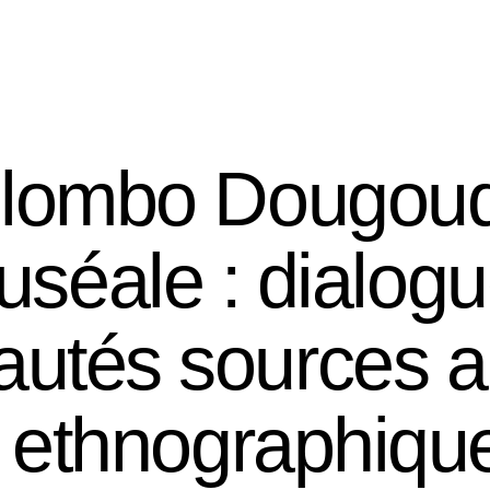
Research
Lessons
Documentation and archives
lombo Dougoud
muséale : dialog
tés sources a
ns ethnographiq