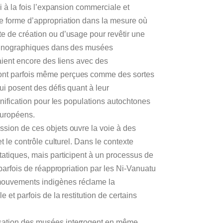
si à la fois l’expansion commerciale et
ne forme d’appropriation dans la mesure où
te de création ou d’usage pour revêtir une
 ethnographiques dans des musées
s aient encore des liens avec des
sont parfois même perçues comme des sortes
ui posent des défis quant à leur
ignification pour les populations autochtones
européens.
ssion de ces objets ouvre la voie à des
et le contrôle culturel. Dans le contexte
statiques, mais participent à un processus de
t parfois de réappropriation par les Ni-Vanuatu
mouvements indigènes réclame la
e et parfois de la restitution de certains
isation des musées interrogent en même