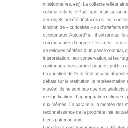
missionnaires, etc). La collecte reflète ain
coloniale dans le Pacifique, mais aussi u
des objets ont été déplacés de leur contex
fonction de « curiosités » ou d’artefacts
occidentaux. Aujourd’hui, il est rare qu’il
communautés d’origine. Ces collections 
de reliques héritées d’un passé colonial, q
interprétation, leur conservation, et leur s
contemporaines comme pour les publics 
La question de l’« aliénation » ou déposse
débats sur la restitution, la représentation 
muséal, ils ne sont pas que des artefacts 
re-signification, d’appropriation critique e
eux-mêmes. En parallèle, la montée des 
reconnaissance de la propriété intellectuell
biens patrimoniaux.
Les débats contemporains sur la décolon