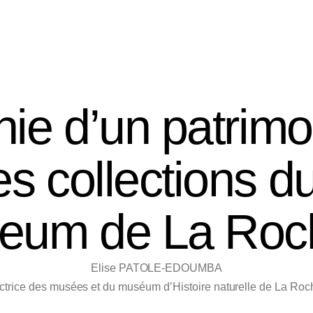
Research
Lessons
Documentation and archives
ie d’un patrim
es collections d
eum de La Roch
Elise PATOLE-EDOUMBA
ectrice des musées et du muséum d’Histoire naturelle de La Roch