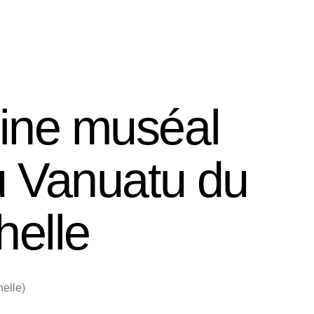
FR
EN
Credo editions
Intranet
oine muséal
u Vanuatu du
elle
elle)