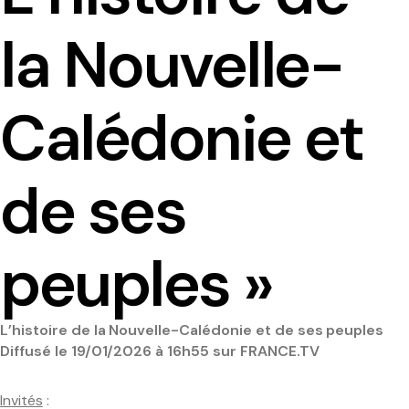
Le séminaire EHESS/CREDO
la Nouvelle-
Previous seminars
Calédonie et
Research themes
de ses
Scientific publications
Conferences and workshops
peuples »
Scientific mediation
L’histoire de la Nouvelle-Calédonie et de ses peuples
Members' outside involvement
Diffusé le 19/01/2026 à 16h55 sur FRANCE.TV
Collaborative programmes
Invités
: