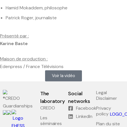
Hamid Mokaddem, philosophe
Bachelor and Master
Patrick Roger, journaliste
Phd
Présenté par :
Submitted thesis
Karine Baste
Students discussion list
Maison de production :
Edenpress / France Télévisions
Voir la vidéo
Documentation center
Legal
The
Social
Scientific archives
Disclaimer
laboratory
networks
Guardianships
CREDO
Facebook
Privacy
policy
LinkedIn
Les
CREDO / Inalco editions
séminaires
Plan du site