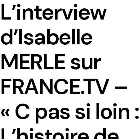
L’interview
d’Isabelle
Presentation
MERLE sur
Team
FRANCE.TV –
Contact and access
Ethics committee
« C pas si loin :
Le planning des séminaires 2025-2026
L’histoire de
CREDO seminar series