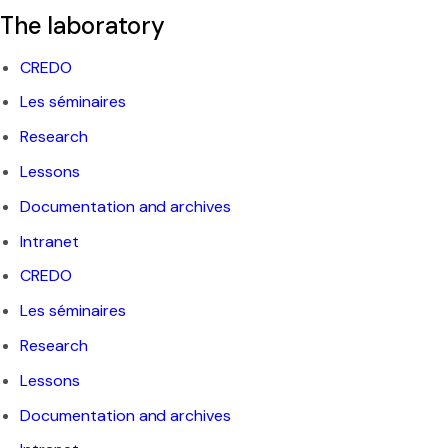
The laboratory
Bachelor and Master
CREDO
Phd
Les séminaires
Submitted thesis
Research
Lessons
Students discussion list
Documentation and archives
Intranet
Documentation center
CREDO
Les séminaires
Scientific archives
Research
Lessons
CREDO / Inalco editions
Documentation and archives