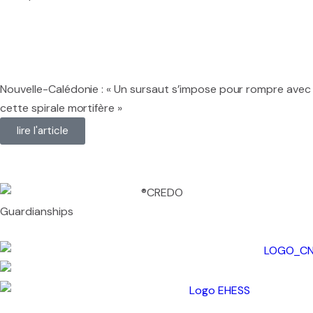
Le séminaire EHESS/CREDO
Previous seminars
Nouvelle-Calédonie : « Un sursaut s’impose pour rompre avec
cette spirale mortifère »
Research themes
lire l'article
Scientific publications
Conferences and workshops
Scientific mediation
Guardianships
Members' outside involvement
Collaborative programmes