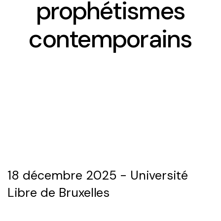
prophétismes
Le séminaire EHESS/CREDO
contemporains
Previous seminars
Research themes
Scientific publications
Conferences and workshops
Scientific mediation
18 décembre 2025 - Université
Members' outside involvement
Libre de Bruxelles
Collaborative programmes