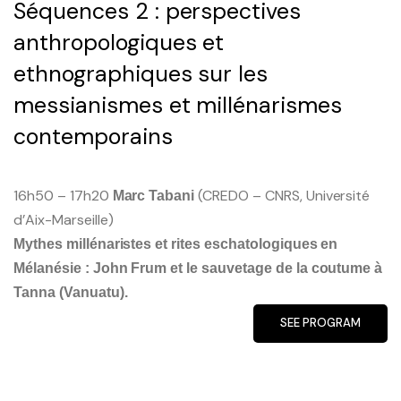
Séquences 2 : perspectives
anthropologiques et
Bachelor and Master
ethnographiques sur les
Phd
messianismes et millénarismes
contemporains
Submitted thesis
Students discussion list
16h50 – 17h20
(CREDO – CNRS, Université
Marc Tabani
d’Aix-Marseille)
Mythes millénaristes et rites eschatologiques en
Documentation center
Mélanésie : John Frum et le sauvetage de la coutume à
Tanna (Vanuatu).
Scientific archives
SEE PROGRAM
CREDO / Inalco editions