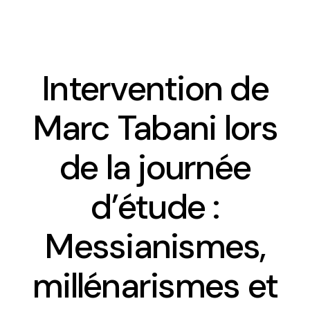
Intervention de
Presentation
Marc Tabani lors
Team
de la journée
Contact and access
d’étude :
Ethics committee
Messianismes,
Le planning des séminaires 2025-2026
millénarismes et
CREDO seminar series