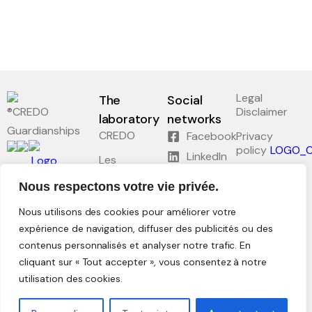
Legal
The
Social
Disclaimer
laboratory
networks
Guardianships
CREDO
Facebook
Privacy
policy
LinkedIn
Les
séminaires
Plan du site
Nous respectons votre vie privée.
Research
Conformité
Nous utilisons des cookies pour améliorer votre
RGAA :
Lessons
Partielle
expérience de navigation, diffuser des publicités ou des
contenus personnalisés et analyser notre trafic. En
Documentation
and archives
cliquant sur « Tout accepter », vous consentez à notre
utilisation des cookies.
Intranet
©2026 Credo.