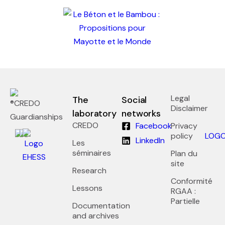
Pacific-Credo publications
Legal
The
Social
Disclaimer
laboratory
networks
Guardianships
CREDO
Facebook
Privacy
policy
LinkedIn
Les
séminaires
Plan du
site
Research
Conformité
Lessons
RGAA :
Partielle
Documentation
and archives