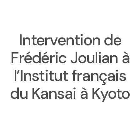
Intervention de
Presentation
Frédéric Joulian à
Team
l’Institut français
Contact and access
Ethics committee
du Kansai à Kyoto
Le planning des séminaires 2025-2026
CREDO seminar series