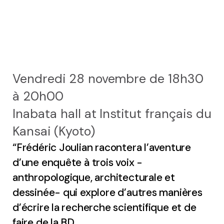
Le séminaire EHESS/CREDO
Previous seminars
Vendredi 28 novembre de 18h30
Research themes
à 20h00
Scientific publications
Inabata hall at Institut français du
Conferences and workshops
Kansai (Kyoto)
“Frédéric Joulian racontera l’aventure
Scientific mediation
d’une enquête à trois voix -
Members' outside involvement
anthropologique, architecturale et
dessinée- qui explore d’autres manières
Collaborative programmes
d’écrire la recherche scientifique et de
faire de la BD.