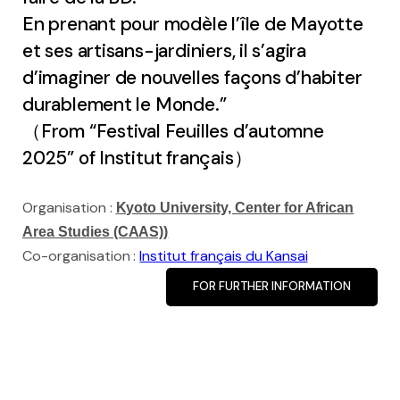
En prenant pour modèle l’île de Mayotte
Bachelor and Master
et ses artisans-jardiniers, il s’agira
Phd
d’imaginer de nouvelles façons d’habiter
durablement le Monde.”
Submitted thesis
（From “Festival Feuilles d’automne
2025” of Institut français）
Students discussion list
Organisation :
Kyoto University, Center for African
Area Studies (CAAS))
Documentation center
Co-organisation :
Institut français du Kansai
Scientific archives
FOR FURTHER INFORMATION
CREDO / Inalco editions