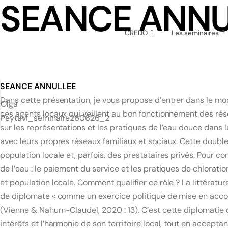
SEANCE ANNU
CREDO
Les séminaires
SEANCE ANNULLEE
Dans cette présentation, je vous propose d’entrer dans le mo
Olga
ces agents locaux qui veillent au bon fonctionnement des ré
Peytavi_seminaire260626_2
sur les représentations et les pratiques de l’eau douce dans 
avec leurs propres réseaux familiaux et sociaux. Cette double 
population locale et, parfois, des prestataires privés. Pour c
de l’eau : le paiement du service et les pratiques de chloratio
et population locale. Comment qualifier ce rôle ? La littératur
de diplomate « comme un exercice politique de mise en accor
(Vienne & Nahum-Claudel, 2020 : 13). C’est cette diplomatie du
intérêts et l’harmonie de son territoire local, tout en accept