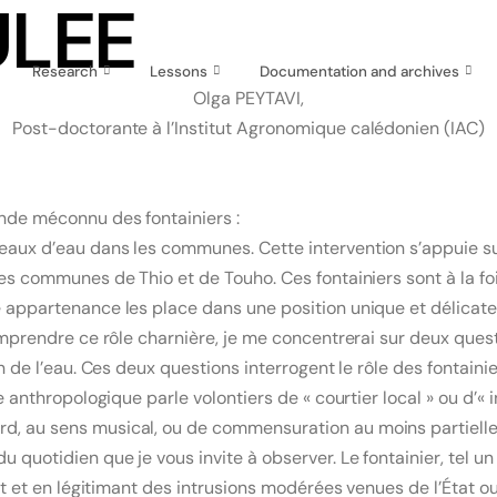
LEE
Research
Lessons
Documentation and archives
Olga PEYTAVI,
Post-doctorante à l’Institut Agronomique calédonien (IAC)
nde méconnu des fontainiers :
seaux d’eau dans les communes. Cette intervention s’appuie s
les communes de Thio et de Touho. Ces fontainiers sont à la f
appartenance les place dans une position unique et délicate : i
omprendre ce rôle charnière, je me concentrerai sur deux questi
n de l’eau. Ces deux questions interrogent le rôle des fontainie
e anthropologique parle volontiers de « courtier local » ou d’« 
d, au sens musical, ou de commensuration au moins partielle
 quotidien que je vous invite à observer. Le fontainier, tel u
ant et en légitimant des intrusions modérées venues de l’État o