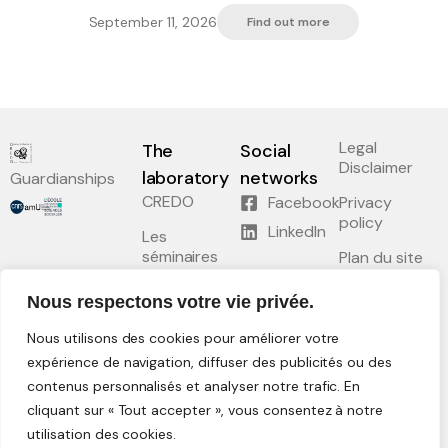
September 11, 2026
Find out more
Bachelor and Master
Phd
Legal
Submitted thesis
The
Social
Disclaimer
laboratory
networks
Guardianships
Students discussion list
CREDO
Facebook
Privacy
policy
LinkedIn
Les
séminaires
Plan du site
Documentation center
Research
Conformité
Nous respectons votre vie privée.
RGAA :
Lessons
Partielle
Scientific archives
Nous utilisons des cookies pour améliorer votre
Documentation
expérience de navigation, diffuser des publicités ou des
and archives
contenus personnalisés et analyser notre trafic. En
cliquant sur « Tout accepter », vous consentez à notre
Intranet
CREDO / Inalco editions
utilisation des cookies.
©2026 Credo.