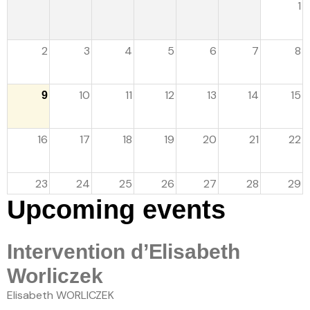
1
Le séminaire EHESS/CREDO
2
3
4
5
6
7
8
Previous seminars
10
11
12
13
14
15
9
Research themes
16
17
18
19
20
21
22
Scientific publications
23
24
25
26
27
28
29
Conferences and workshops
Upcoming events
Scientific mediation
30
31
Intervention d’Elisabeth
Members' outside involvement
Worliczek
Collaborative programmes
Elisabeth WORLICZEK