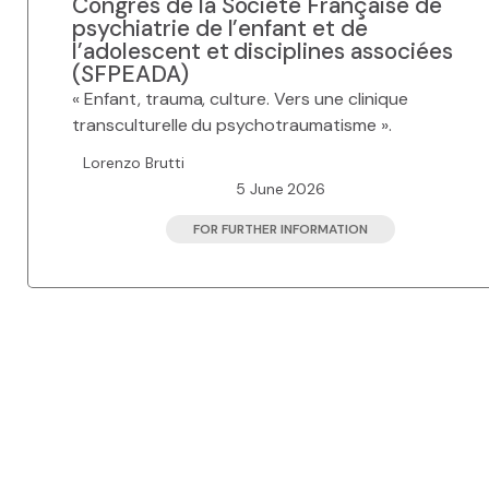
Congrès de la Société Française de
psychiatrie de l’enfant et de
Bachelor and Master
l’adolescent et disciplines associées
(SFPEADA)
Phd
« Enfant, trauma, culture. Vers une clinique
transculturelle du psychotraumatisme ».
Submitted thesis
Lorenzo Brutti
5 June 2026
Students discussion list
FOR FURTHER INFORMATION
Documentation center
Scientific archives
CREDO / Inalco editions