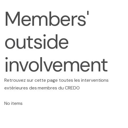
Members'
outside
Presentation
Team
involvement
Contact and access
Ethics committee
Retrouvez sur cette page toutes les interventions
extérieures des membres du CREDO
No items
Le planning des séminaires 2025-2026
CREDO seminar series