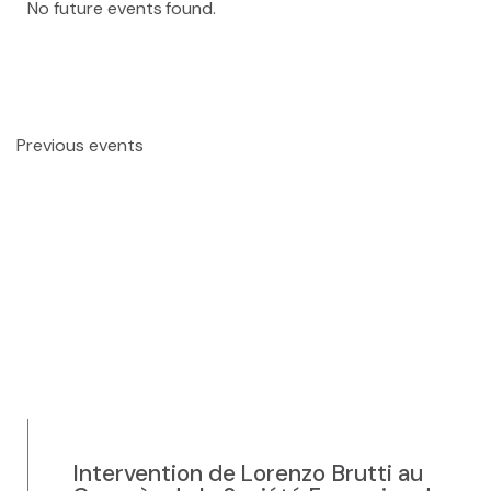
No future events found.
Le séminaire EHESS/CREDO
Previous seminars
Previous events
Research themes
Scientific publications
Conferences and workshops
Scientific mediation
Members' outside involvement
Collaborative programmes
Intervention de Lorenzo Brutti au