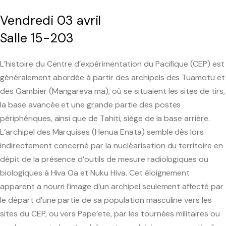
Le séminaire EHESS/CREDO
Vendredi 03 avril
Salle 15-203
Séminaires précédents
L’histoire du Centre d’expérimentation du Pacifique (CEP) est
généralement abordée à partir des archipels des Tuamotu et
Les axes scientifiques
des Gambier (Mangareva ma), où se situaient les sites de tirs,
la base avancée et une grande partie des postes
Publications scientifiques
périphériques, ainsi que de Tahiti, siège de la base arrière.
L’archipel des Marquises (Henua Enata) semble dès lors
Colloques et journées d’études
indirectement concerné par la nucléarisation du territoire en
Médiation scientifique
dépit de la présence d’outils de mesure radiologiques ou
biologiques à Hiva Oa et Nuku Hiva. Cet éloignement
Interventions extérieures
apparent a nourri l’image d’un archipel seulement affecté par
le départ d’une partie de sa population masculine vers les
Programmes collaboratifs
sites du CEP, ou vers Pape’ete, par les tournées militaires ou