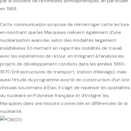
par le souvenir de retombées atmosphériques, en particulier
en 1968.
Licence et Master
Cette communication propose de réinterroger cette lecture
Doctorat
en montrant que les Marquises relèvent également d’une
nucléarisation avancée, selon des modalités largement
Thèses soutenues
invisibilisées. En mettant en regard les mobilités de travail
avec les expériences de retour, en intégrant à l’analyse les
Liste de discussion étudiants
projets de développement conduits dans les années 1960-
1970 (infrastructures de transport, station d’élevage), mais
aussi l’étude du programme avorté de construction d’un site
Le Centre de Documentation
d’essais souterrains à Eiao, il s’agit de repenser les spatialités
du nucléaire en Polynésie française et d’intégrer les
Les Archives Scientifiques
Marquises dans une histoire connectée et différenciée de la
nucléarité.
Les éditions CREDO / Inalco