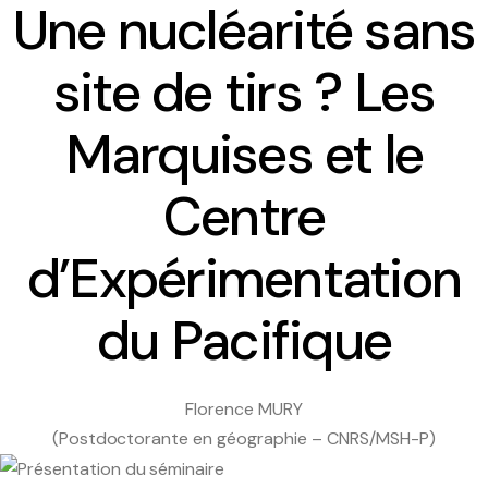
Une nucléarité sans
site de tirs ? Les
Marquises et le
Présentation
Centre
Equipe
d’Expérimentation
Contact et accueil
du Pacifique
Comité d’Ethique
Florence MURY
Le planning des séminaires 2025-2026
(Postdoctorante en géographie – CNRS/MSH-P)
Le séminaire du CREDO