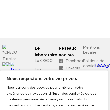
Le séminaire EHESS/CREDO
Séminaires précédents
Les axes scientifiques
Mentions
Le
Réseaux
Légales
Publications scientifiques
laboratoire
sociaux
Tutelles
Le CREDO
Facebook
Politique de
confidentialité
Colloques et journées d’études
LinkedIn
Les
séminaires
Plan du site
Médiation scientifique
Nous respectons votre vie privée.
Recherche
Conformité
Nous utilisons des cookies pour améliorer votre
RGAA :
Interventions extérieures
Enseignement
Partielle
expérience de navigation, diffuser des publicités ou des
contenus personnalisés et analyser notre trafic. En
Documentation
Programmes collaboratifs
et Archives
cliquant sur « Tout accepter », vous consentez à notre