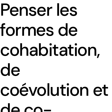
Penser les
formes de
Présentation
cohabitation,
Equipe
de
Contact et accueil
Comité d’Ethique
coévolution et
Le planning des séminaires 2025-2026
de co-
Le séminaire du CREDO