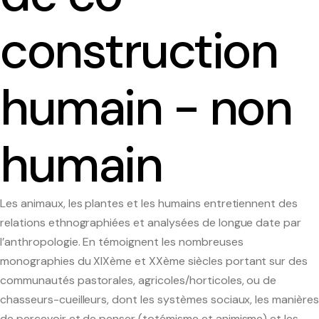
Le séminaire EHESS/CREDO
construction
Séminaires précédents
humain - non
Les axes scientifiques
humain
Publications scientifiques
Colloques et journées d’études
Les animaux, les plantes et les humains entretiennent des
relations ethnographiées et analysées de longue date par
Médiation scientifique
l’anthropologie. En témoignent les nombreuses
Interventions extérieures
monographies du XIXème et XXème siècles portant sur des
communautés pastorales, agricoles/horticoles, ou de
Programmes collaboratifs
chasseurs-cueilleurs, dont les systèmes sociaux, les manières
de percevoir et de penser (totémisme et animisme) et les