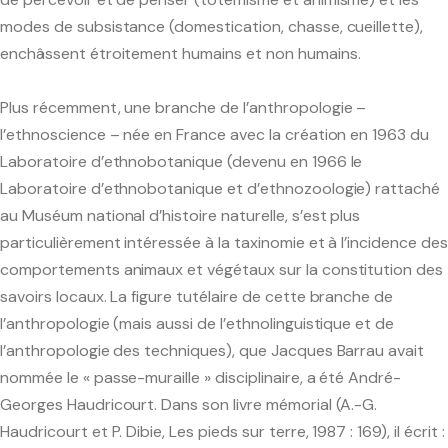
modes de subsistance (domestication, chasse, cueillette),
enchâssent étroitement humains et non humains.
Licence et Master
Doctorat
Plus récemment, une branche de l’anthropologie –
l’ethnoscience – née en France avec la création en 1963 du
Thèses soutenues
Laboratoire d’ethnobotanique (devenu en 1966 le
Laboratoire d’ethnobotanique et d’ethnozoologie) rattaché
Liste de discussion étudiants
au Muséum national d’histoire naturelle, s’est plus
particulièrement intéressée à la taxinomie et à l’incidence des
comportements animaux et végétaux sur la constitution des
Le Centre de Documentation
savoirs locaux. La figure tutélaire de cette branche de
l’anthropologie (mais aussi de l’ethnolinguistique et de
Les Archives Scientifiques
l’anthropologie des techniques), que Jacques Barrau avait
nommée le « passe-muraille » disciplinaire, a été André-
Georges Haudricourt. Dans son livre mémorial (A.-G.
Haudricourt et P. Dibie, Les pieds sur terre, 1987 : 169), il écrit :
Les éditions CREDO / Inalco