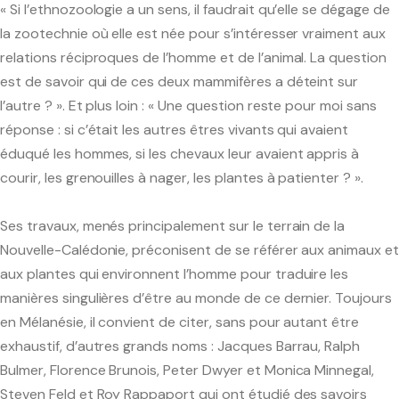
« Si l’ethnozoologie a un sens, il faudrait qu’elle se dégage de
Pacific-Credo publications
la zootechnie où elle est née pour s’intéresser vraiment aux
relations réciproques de l’homme et de l’animal. La question
est de savoir qui de ces deux mammifères a déteint sur
l’autre ? ». Et plus loin : « Une question reste pour moi sans
réponse : si c’était les autres êtres vivants qui avaient
éduqué les hommes, si les chevaux leur avaient appris à
courir, les grenouilles à nager, les plantes à patienter ? ».
Ses travaux, menés principalement sur le terrain de la
Nouvelle-Calédonie, préconisent de se référer aux animaux e
aux plantes qui environnent l’homme pour traduire les
manières singulières d’être au monde de ce dernier. Toujours
en Mélanésie, il convient de citer, sans pour autant être
exhaustif, d’autres grands noms : Jacques Barrau, Ralph
Bulmer, Florence Brunois, Peter Dwyer et Monica Minnegal,
Steven Feld et Roy Rappaport qui ont étudié des savoirs