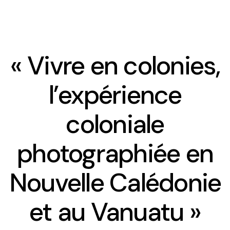
« Vivre en colonies,
Présentation
l’expérience
Equipe
coloniale
Contact et accueil
photographiée en
Comité d’Ethique
Nouvelle Calédonie
Le planning des séminaires 2025-2026
et au Vanuatu »
Le séminaire du CREDO