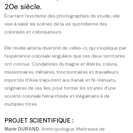
20e siècle.
Écartant l’exotisme des photographies de studio, elle
Licence et Master
vise à saisir les scènes de la vie quotidienne des
Doctorat
colonisés et colonisateurs.
Thèses soutenues
Elle révèle ainsi la diversité de celles-ci, qui s’explique par
l’expérience coloniale singulière que ces deux territoires
Liste de discussion étudiants
ont connue. Condamnés du bagne et libérés, colons,
missionnaires, militaires, fonctionnaires et travailleurs
importés d’Asie s’ajoutent aux Kanak et Ni-Vanuatu,
Le Centre de Documentation
originaires de ces îles, pour former les strates d’une
société coloniale hiérarchisée et inégalitaire à de
Les Archives Scientifiques
multiples titres.
PROJET SCIENTIFIQUE :
Les éditions CREDO / Inalco
, Anthropologue, Maîtresse de
Marie DURAND