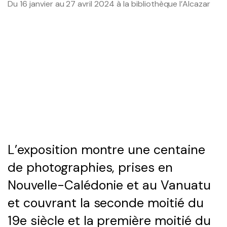
Du 16 janvier au 27 avril 2024 à la bibliothèque l’Alcazar
Le séminaire EHESS/CREDO
Séminaires précédents
Les axes scientifiques
Publications scientifiques
Colloques et journées d’études
L’exposition montre une centaine
Médiation scientifique
de photographies, prises en
Nouvelle-Calédonie et au Vanuatu
Interventions extérieures
et couvrant la seconde moitié du
Programmes collaboratifs
19e siècle et la première moitié du