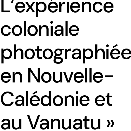
L’expérience
Le séminaire EHESS/CREDO
Séminaires précédents
coloniale
photographié
Les axes scientifiques
Publications scientifiques
en Nouvelle-
Colloques et journées d’études
Médiation scientifique
Calédonie et
Interventions extérieures
au Vanuatu »
Programmes collaboratifs