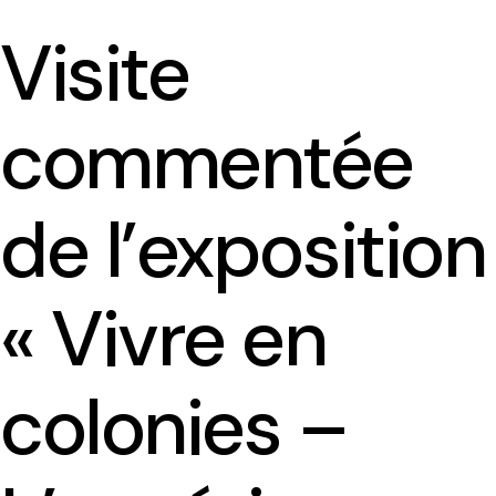
Visite
commentée
Présentation
Equipe
de l’exposition
Contact et accueil
« Vivre en
Comité d’Ethique
colonies –
Le planning des séminaires 2025-2026
Le séminaire du CREDO