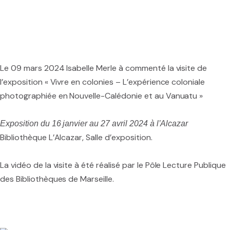
Licence et Master
Doctorat
Thèses soutenues
Le 09 mars 2024 Isabelle Merle à commenté la visite de
l’exposition « Vivre en colonies – L’expérience coloniale
Liste de discussion étudiants
photographiée en Nouvelle-Calédonie et au Vanuatu »
Exposition du 16 janvier au 27 avril 2024 à l’Alcazar
Bibliothèque L’Alcazar, Salle d’exposition.
Le Centre de Documentation
Les Archives Scientifiques
La vidéo de la visite à été réalisé par le Pôle Lecture Publique
des Bibliothèques de Marseille.
Les éditions CREDO / Inalco