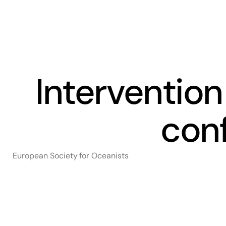
Le CREDO
Les séminaires
Intervention
con
European Society for Oceanists