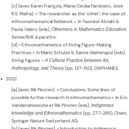
[c] (avec Karen François, Maria Cecilia Fantinato, José
R.S. Mafra). « The researcher as the ‘other’: the case of
ethnomathematical fieldwork ». In Yasmine Abtahi &
Paola Valero (eds),
,
Otherness in Mathematics Education
Sense/Brill, à paraître.
[d] « Ethnomathematics of String Figure-Making
Practices ». In Mario Schulze & Sarine Waltenspül (eds),
String Figures –
A Cultural Practice between Art,
(pp. 137-150), DIAPHANES.
Anthropology, and Theory
2022
[a] (avec Rik Pinxten). « Conclusions: Some lines of
possible further research in ethnomathematics ». In Eric
Vandendriessche et Rik Pinxten (eds),
Indigenous
(pp. 277-285), Cham,
knowledge and Ethnomathematics
Springer Nature Switzerland AG.
[b] (avec Rik Pinxten). « Introduction to Indigenous