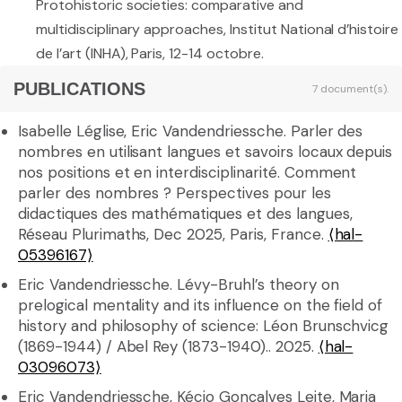
Protohistoric societies: comparative and
multidisciplinary approaches, Institut National d’histoire
de l’art (INHA), Paris, 12-14 octobre.
PUBLICATIONS
7 document(s).
Isabelle Léglise, Eric Vandendriessche. Parler des
nombres en utilisant langues et savoirs locaux depuis
nos positions et en interdisciplinarité. Comment
parler des nombres ? Perspectives pour les
didactiques des mathématiques et des langues,
Réseau Plurimaths, Dec 2025, Paris, France.
⟨hal-
05396167⟩
Eric Vandendriessche. Lévy-Bruhl’s theory on
prelogical mentality and its influence on the field of
history and philosophy of science: Léon Brunschvicg
(1869-1944) / Abel Rey (1873-1940).. 2025.
⟨hal-
03096073⟩
Eric Vandendriessche, Kécio Gonçalves Leite, Maria