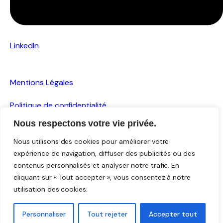
LinkedIn
Mentions Légales
Politique de confidentialité
Nous respectons votre vie privée.
Plan du site
Nous utilisons des cookies pour améliorer votre
Conformité RGAA : Partielle
expérience de navigation, diffuser des publicités ou des
contenus personnalisés et analyser notre trafic. En
cliquant sur « Tout accepter », vous consentez à notre
utilisation des cookies.
©2026 Credo.
Personnaliser
Tout rejeter
Accepter tout