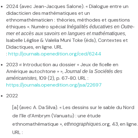
2024 (avec Jean-Jacques Salone). « Dialogue entre un
didacticien des mathématiques et un
ethnomathématicien : théories, méthodes et questions
éthiques ». Numéro spécial
Inégalités éducatives en Outre-
,
mer et accès aux savoirs en langues et mathématiques
Isabelle Léglise & Valelia Muni Toke (éds), Contextes et
Didactiques, en ligne. URL
:
http://journals.openedition.org/ced/6244
2023
Introduction au dossier « Jeux de ficelle en
«
Amérique autochtone » »,
Journal de la Sociétés des
, 109 (2), p. 67-80. URL :
américanistes
https://journals.openedition.org/jsa/22697
2022
[a] (avec A. Da Silva). « Les dessins sur le sable du Nord
de l’île d’Ambrym (Vanuatu) : une étude
ethnomathématique »,
.org, 43, en ligne.
ethnographiques
URL :