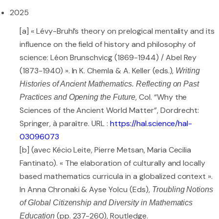
2025
[a] « Lévy-Bruhl’s theory on prelogical mentality and its
influence on the field of history and philosophy of
science: Léon Brunschvicg (1869-1944) / Abel Rey
(1873-1940) ». In K. Chemla & A. Keller (eds.),
Writing
Histories of Ancient Mathematics. Reflecting on Past
, Col. “Why the
Practices and Opening the Future
Sciences of the Ancient World Matter”, Dordrecht:
Springer, à paraître. URL :
https://hal.science/hal-
03096073
[b] (avec Kécio Leite, Pierre Metsan, Maria Cecilia
Fantinato). « The elaboration of culturally and locally
based mathematics curricula in a globalized context ».
In Anna Chronaki & Ayse Yolcu (Eds),
Troubling Notions
of Global Citizenship and Diversity in Mathematics
(pp. 237-260), Routledge.
Education