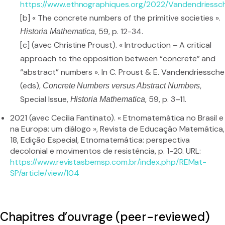
https://www.ethnographiques.org/2022/Vandendriessc
[b] « The concrete numbers of the primitive societies ».
, 59, p. 12-34.
Historia Mathematica
[c] (avec Christine Proust). « Introduction – A critical
approach to the opposition between “concrete” and
“abstract” numbers ». In C. Proust & E. Vandendriessche
(eds),
,
Concrete Numbers versus Abstract Numbers
Special Issue,
, 59, p. 3–11.
Historia Mathematica
2021 (avec Cecilia Fantinato). « Etnomatemática no Brasil e
na Europa: um diálogo », Revista de Educação Matemática,
18, Edição Especial, Etnomatemática: perspectiva
decolonial e movimentos de resistência, p. 1-20. URL:
https://www.revistasbemsp.com.br/index.php/REMat-
SP/article/view/104
Chapitres d’ouvrage (peer-reviewed)