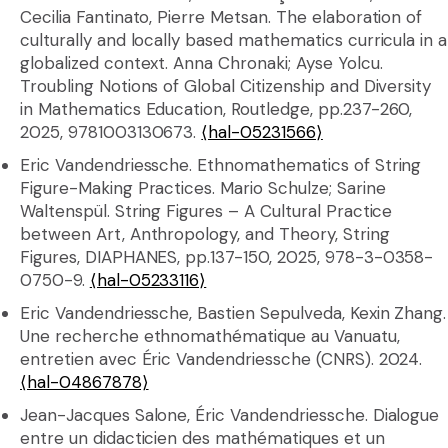
Cecilia Fantinato, Pierre Metsan. The elaboration of
culturally and locally based mathematics curricula in a
globalized context. Anna Chronaki; Ayse Yolcu.
Troubling Notions of Global Citizenship and Diversity
in Mathematics Education, Routledge, pp.237-260,
2025, 9781003130673.
⟨hal-05231566⟩
Eric Vandendriessche. Ethnomathematics of String
Figure-Making Practices. Mario Schulze; Sarine
Waltenspül. String Figures – A Cultural Practice
between Art, Anthropology, and Theory, String
Figures, DIAPHANES, pp.137-150, 2025, 978-3-0358-
0750-9.
⟨hal-05233116⟩
Eric Vandendriessche, Bastien Sepulveda, Kexin Zhang.
Une recherche ethnomathématique au Vanuatu,
entretien avec Éric Vandendriessche (CNRS). 2024.
⟨hal-04867878⟩
Jean-Jacques Salone, Éric Vandendriessche. Dialogue
entre un didacticien des mathématiques et un