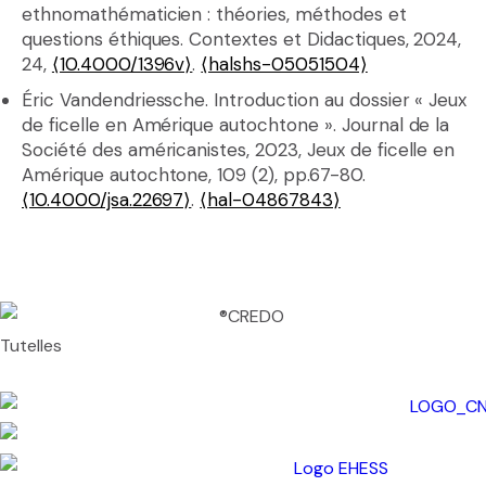
ethnomathématicien : théories, méthodes et
questions éthiques. Contextes et Didactiques, 2024,
24,
⟨10.4000/1396v⟩
.
⟨halshs-05051504⟩
Éric Vandendriessche. Introduction au dossier « Jeux
de ficelle en Amérique autochtone ». Journal de la
Société des américanistes, 2023, Jeux de ficelle en
Amérique autochtone, 109 (2), pp.67-80.
⟨10.4000/jsa.22697⟩
.
⟨hal-04867843⟩
Tutelles