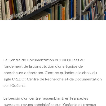
Licence et Master
Doctorat
Thèses soutenues
Liste de discussion étudiants
Le Centre de Documentation du CREDO est au
fondement de la constitution d’une équipe de
Le Centre de Documentation
chercheurs océanistes. C’est ce qu’indique le choix du
sigle CREDO : Centre de Recherche et de Documentation
Les Archives Scientifiques
sur l’Océanie.
Le besoin d’un centre rassemblant, en France, les
Les éditions CREDO / Inalco
ouvrages, revues spécialisées sur l’Océanie et travaux