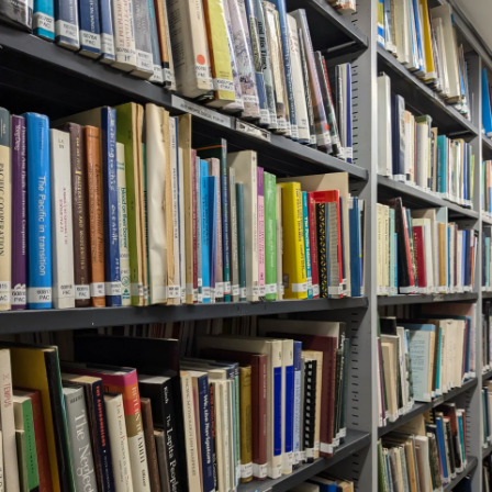
Le séminaire EHESS/CREDO
Séminaires précédents
Les axes scientifiques
Publications scientifiques
Colloques et journées d’études
Médiation scientifique
Interventions extérieures
Programmes collaboratifs