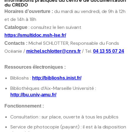
Informations pratiques du centre de documentation
du CREDO
du mardi au vendredi, de 9h à 12h
Horaires d’ouverture :
et de 14h à 18h
: consultez le lien suivant
Catalogue
https://smultidoc.msh-lse.fr/
Michel SCHLOTTER, Responsable du Fonds
Contacts :
Océanie /
/ Tel.
michel.schlotter@cnrs.fr
04 13 55 07 24
Ressources électroniques :
Biblioshs :
http://biblioshs.inist.fr/
Bibliothèques d’Aix-Marseille Université :
http://bu.univ-amu.fr/
Fonctionnement :
Consultation : sur place, ouverte à tous les publics
Service de photocopie (payant) : il est à la disposition